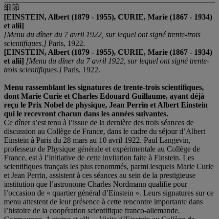
細節
[EINSTEIN, Albert (1879 - 1955), CURIE, Marie (1867 - 1934)
et alii]
[Menu du dîner du 7 avril 1922, sur lequel ont signé trente-trois
scientifiques.]
Paris, 1922.
[EINSTEIN, Albert (1879 - 1955), CURIE, Marie (1867 - 1934)
et alii]
[Menu du dîner du 7 avril 1922, sur lequel ont signé trente-
trois scientifiques.]
Paris, 1922.
Menu rassemblant les signatures de trente-trois scientifiques,
dont Marie Curie et Charles Edouard Guillaume,
ayant déjà
reç
u le Prix Nobel de physique, Jean Perrin et Albert Einstein
qui le recevront chacun
dans les anné
es suivantes
.
Ce dîner s’est tenu à l’issue de la dernière des trois séances de
discussion au Collège de France, dans le cadre du séjour d’Albert
Einstein à Paris du 28 mars au 10 avril 1922. Paul Langevin,
professeur de Physique générale et expérimentale au Collège de
France, est à l’initiative de cette invitation faite à Einstein. Les
scientifiques français les plus renommés, parmi lesquels Marie Curie
et Jean Perrin, assistent à ces séances au sein de la prestigieuse
institution que l’astronome Charles Nordmann qualifie pour
l’occasion de « quartier général d’Einstein ». Leurs signatures sur ce
menu attestent de leur présence à cette rencontre importante dans
l’histoire de la coopération scientifique franco-allemande.