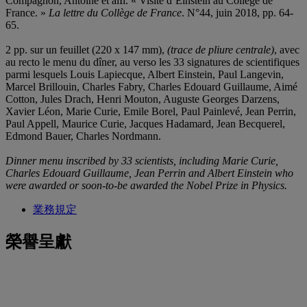
Compagnon, Antoine et alIi. « Visite d’Einstein au Collège de
France. »
La lettre du Collè
ge de France
. N°44, juin 2018, pp. 64-
65.
2 pp. sur un feuillet (220 x 147 mm),
(trace de pliure centrale)
, avec
au recto le menu du dîner,
au verso les 33 signatures de scientifiques
parmi lesquels Louis Lapiecque, Albert Einstein, Paul Langevin,
Marcel Brillouin, Charles Fabry, Charles Edouard Guillaume, Aimé
Cotton, Jules Drach, Henri Mouton, Auguste Georges Darzens,
Xavier Léon, Marie Curie, Emile Borel, Paul Painlevé, Jean Perrin,
Paul Appell, Maurice Curie, Jacques Hadamard, Jean Becquerel,
Edmond Bauer, Charles Nordmann.
Dinner menu inscribed by 33 scientists, including Marie Curie,
Charles Edouard Guillaume, Jean Perrin and Albert Einstein who
were awarded or soon-to-be awarded the Nobel Prize in Physics.
業務規定
榮譽呈獻