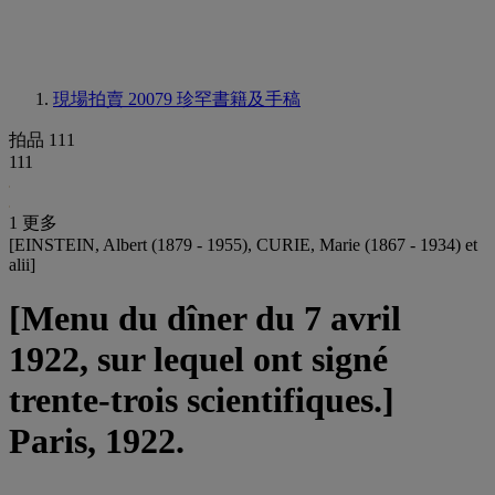
現場拍賣 20079
珍罕書籍及手稿
拍品 111
111
1 更多
[EINSTEIN, Albert (1879 - 1955), CURIE, Marie (1867 - 1934) et
alii]
[Menu du dîner du 7 avril
1922, sur lequel ont signé
trente-trois scientifiques.]
Paris, 1922.