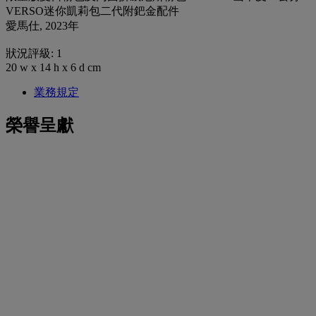
VERSO迷你凱莉包二代附鈀金配件
愛馬仕, 2023年
狀況評級: 1
20 w x 14 h x 6 d cm
業務規定
榮譽呈獻