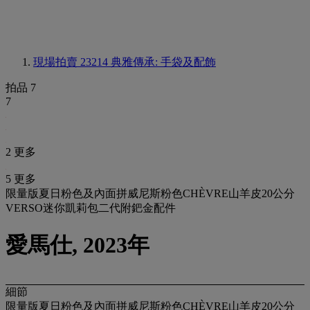
現場拍賣 23214
典雅傳承: 手袋及配飾
拍品 7
7
2 更多
5 更多
限量版夏日粉色及內面拼威尼斯粉色CHÈVRE山羊皮20公分
VERSO迷你凱莉包二代附鈀金配件
愛馬仕, 2023年
細節
限量版夏日粉色及內面拼威尼斯粉色CHÈVRE山羊皮20公分