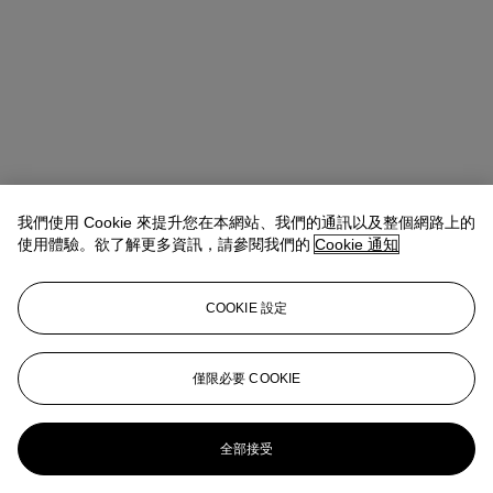
我們使用 Cookie 來提升您在本網站、我們的通訊以及整個網路上的
使用體驗。欲了解更多資訊，請參閱我們的
Cookie 通知
Winsy Tsang（曾慧思）
SVP, Head of Department, Asia Pacific
查閱狀況報告或聯絡我們查詢更多拍品資料
COOKIE 設定
wtsang@christies.com
+852 2978 6841
登入
僅限必要 COOKIE
瀏覽狀況報告
更多來自
典雅傳承: 手袋及配飾
全部接受
查看全部