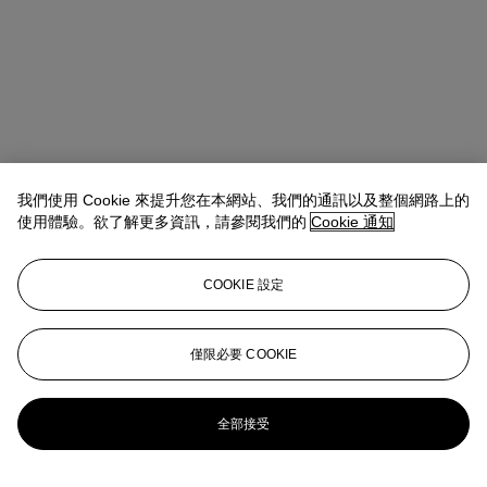
我們使用 Cookie 來提升您在本網站、我們的通訊以及整個網路上的
使用體驗。欲了解更多資訊，請參閱我們的
Cookie 通知
Winsy Tsang（曾慧思）
SVP, Head of Department, Asia Pacific
查閱狀況報告或聯絡我們查詢更多拍品資料
COOKIE 設定
wtsang@christies.com
+852 2978 6841
登入
僅限必要 COOKIE
瀏覽狀況報告
更多來自
典雅傳承: 手袋及配飾
全部接受
查看全部