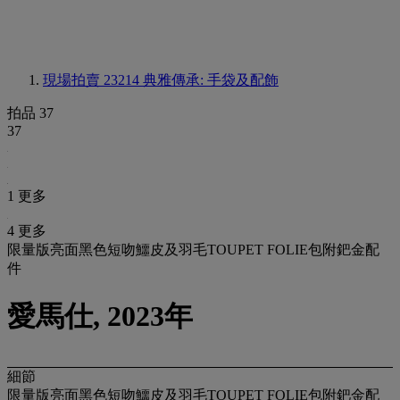
現場拍賣 23214
典雅傳承: 手袋及配飾
拍品 37
37
1 更多
4 更多
限量版亮面黑色短吻鱷皮及羽毛TOUPET FOLIE包附鈀金配
件
愛馬仕, 2023年
細節
限量版亮面黑色短吻鱷皮及羽毛TOUPET FOLIE包附鈀金配