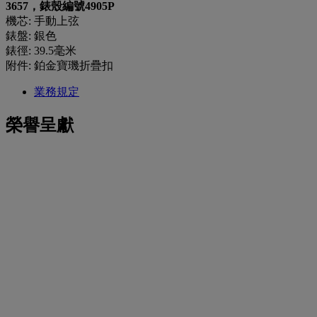
3657，錶殼編號4905P
機芯: 手動上弦
錶盤: 銀色
錶徑: 39.5毫米
附件: 鉑金寶璣折疊扣
業務規定
榮譽呈獻